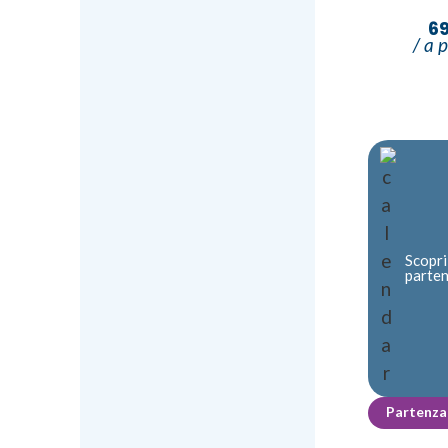
6
/ a 
Scopri
parte
Partenza