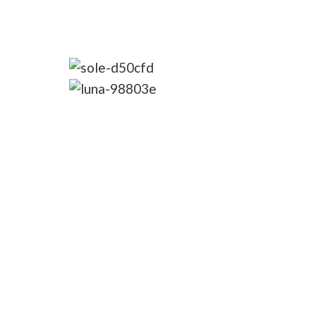
8G
7N
Le meraviglie della
GIORDANIA Full Tour :
I
con pernottamento a
Wadi Rum (visite ed
escursioni a partire dal
secondo giorno)