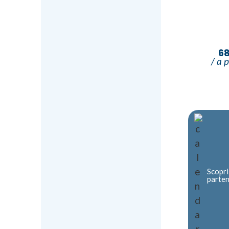
6
/ a 
Scopri
parte