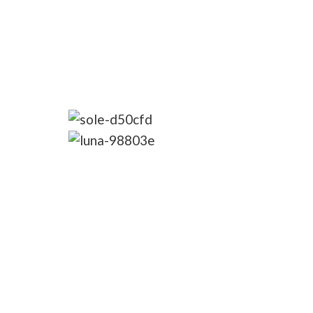
.
8G
7N
TENERIFE l’isola
dell’eterna Primavera
TOUR GUIDATO + RELAX