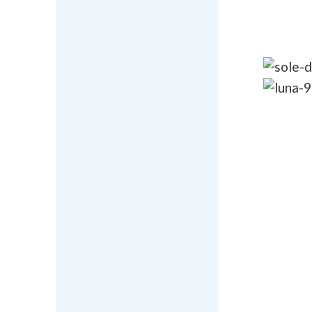
Le mera
GIORDA
pernot
RUM e 1
Morto