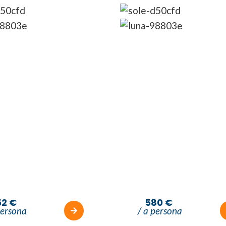
5G
5G
4N
4N
Break Giordania
Short Break Giordani
52 €
580 €
persona
/ a persona