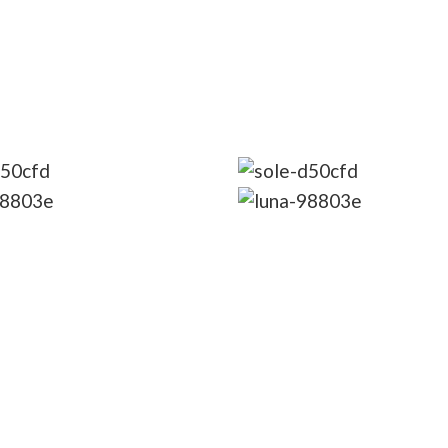
.
.
8G
8G
7N
7N
viglie della
Gran Tour ANDALUSIA
ANIA