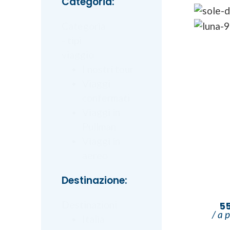
Categoria:
Categoria
- tipi
Short 
viaggio
2
I nostri tour
Viaggi
confermati
Viaggi in
Pullman
Viaggi in
aereo
Destinazione:
Destinazioni
5
/ a 
Italia