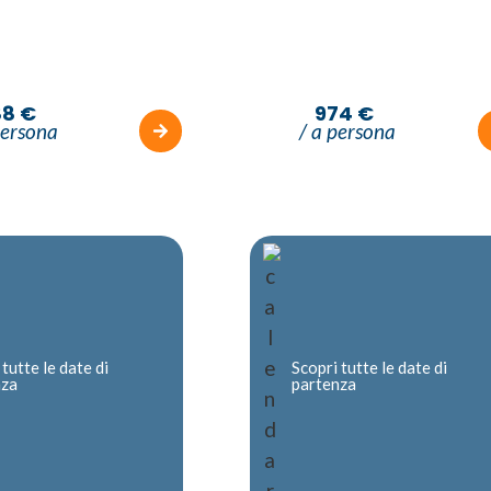
88 €
974 €
persona
/ a persona
 tutte le date di
Scopri tutte le date di
nza
partenza