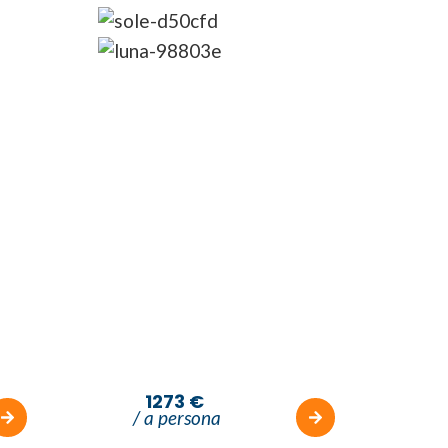
8G
7N
a
Premium Tour Le
meraviglie della
GIORDANIA
1273 €
/ a persona