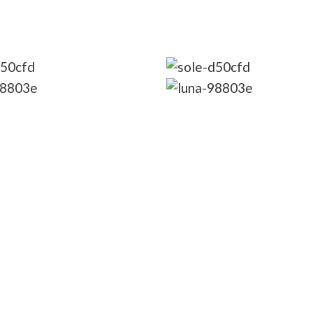
8G
8G
7N
7N
viglie della
Le meraviglie della
NIA : con
GIORDANIA con
tamento a WADI
pernottamento a WAD
 notte sul Mar
RUM