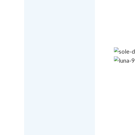
Le mera
GIORD