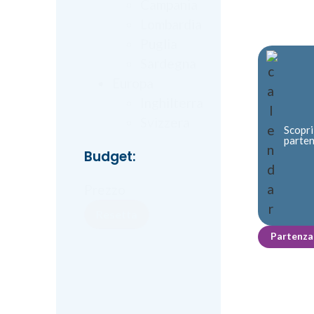
Campania
Lombardia
Puglia
Sardegna
Europa
Inghilterra
Svizzera
Scopri
parte
Budget:
Prezzo
Resetta
Partenza