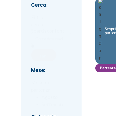
Cerca:
Filtro
cerca
Scopri
Search content
parte
Clear
Partenza
Mese:
Mese di
partenza
Agosto
Settembre