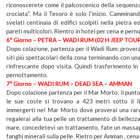
riconoscerete come il palcoscenico della sequenza f
crociata”. Ma il Tesoro è solo l’inizio. Camminan
svelati centinaia di edifici scolpiti nella pietra 
pareti multicolori. Rientro in hotel per cena e per
6° Giorno – PETRA – WADI RUM (02 H JEEP TOU
Dopo colazione, partenza per il Wadi Rum; proverai
siti più spettacolari della zona terminando con un
rinfrescante dopo visita. Quindi trasferimento in
pernottamento.
7° Giorno – WADI RUM – DEAD SEA – AMMAN
Dopo colazione partenza per il Mar Morto; il punto p
le sue coste si trovano a 423 metri sotto il liv
immergerti nel Mar Morto dove proverai una rar
regalerai alla tua pelle un trattamento di bellezza
mare, concedetevi un trattamento, fate un massag
fanghi minerali sulla pelle. Rietro per Amman , cen