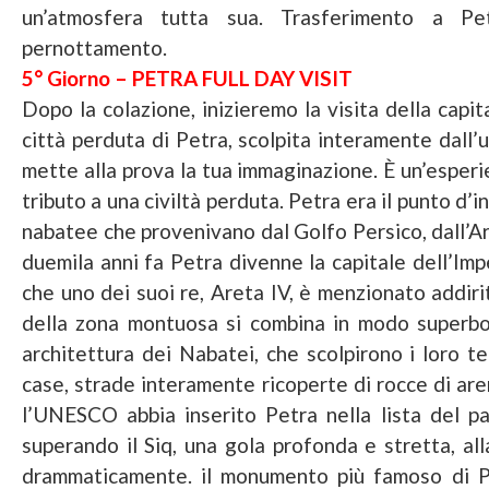
un’atmosfera tutta sua. Trasferimento a Pe
pernottamento.
5° Giorno – PETRA FULL DAY VISIT
Dopo la colazione, inizieremo la visita della capit
città perduta di Petra, scolpita interamente dall’
mette alla prova la tua immaginazione. È un’esperi
tributo a una civiltà perduta. Petra era il punto d’
nabatee che provenivano dal Golfo Persico, dall’A
duemila anni fa Petra divenne la capitale dell’Im
che uno dei suoi re, Areta IV, è menzionato addirit
della zona montuosa si combina in modo superbo 
architettura dei Nabatei, che scolpirono i loro tea
case, strade interamente ricoperte di rocce di aren
l’UNESCO abbia inserito Petra nella lista del p
superando il Siq, una gola profonda e stretta, all
drammaticamente. il monumento più famoso di Pe