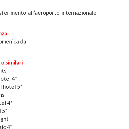
sferimento all’aeroporto internazionale
nza
omenica da
o similari
hts
otel 4*
 hotel 5*
hs
tel 4*
 5*
ight
ic 4*