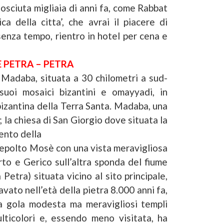
osciuta migliaia di anni fa, come Rabbat
a della citta’, che avrai il piacere di
nza tempo, rientro in hotel per cena e
E PETRA – PETRA
Madaba, situata a 30 chilometri a sud-
suoi mosaici bizantini e omayyadi, in
izantina della Terra Santa. Madaba, una
; la chiesa di San Giorgio dove situata la
ento della
 sepolto Mosè con una vista meravigliosa
to e Gerico sull’altra sponda del fiume
etra) situata vicino al sito principale,
avato nell’età della pietra 8.000 anni fa,
a gola modesta ma meravigliosi templi
ulticolori e, essendo meno visitata, ha