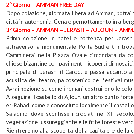
2° Giorno – AMMAN FREE DAY
Dopo colazione, giornata libera ad Amman, potrai f
città in autonomia. Cena e pernottamento in alberg
3° Giorno – AMMAN – JERASH – AJLOUN – AM
Prima colazione in hotel e partenza per Jerash,
attraverso la monumentale Porta Sud e ti ritrove
Camminerai nella Piazza Ovale circondata da colo
chiese bizantine con pavimenti ricoperti di mosaici
principale di Jerash, il Cardo, e passa accanto a
acustica del teatro, palcoscenico del festival mus
Avrai nozione su come i romani costruirono le colo
A seguire il castello di Ajloun, un altro punto fort
er-Rabad, come è conosciuto localmente il castello d
Saladino, dove sconfisse i crociati nel XII secol
vegetazione lussureggiante e le fitte foreste verdi
Rientreremo alla scoperta della capitale e della 