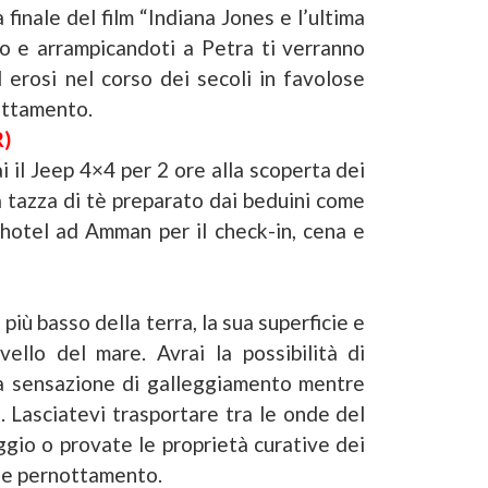
inale del film “Indiana Jones e l’ultima
do e arrampicandoti a Petra ti verranno
ed erosi nel corso dei secoli in favolose
nottamento.
R)
 il Jeep 4×4 per 2 ore alla scoperta dei
a tazza di tè preparato dai beduini come
 hotel ad Amman per il check-in, cena e
iù basso della terra, la sua superficie e
ello del mare. Avrai la possibilità di
a sensazione di galleggiamento mentre
. Lasciatevi trasportare tra le onde del
gio o provate le proprietà curative dei
a e pernottamento.