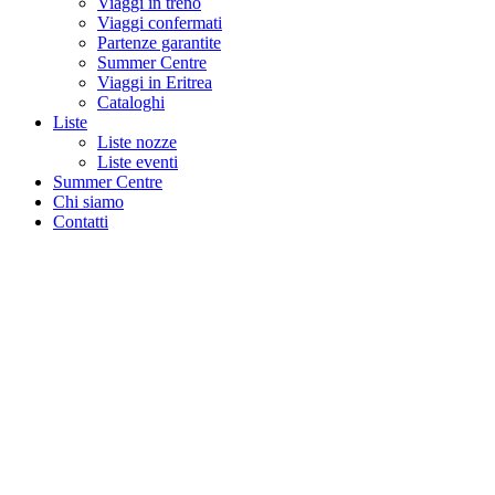
Viaggi in treno
Viaggi confermati
Partenze garantite
Summer Centre
Viaggi in Eritrea
Cataloghi
Liste
Liste nozze
Liste eventi
Summer Centre
Chi siamo
Contatti