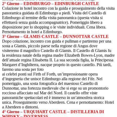
2° Giorno – EDIMBURGO –
EDINBURGH CASTLE
Colazione in hotel incontro con la guida e proseguimento della visita
panoramica guidata di Edimburgo a piedi. Visita del Castello di
Edimburgo al termine della visita panoramica (questa visita si
effettuerà senza guida accompagnatrice). Pomeriggio libero a
disposizione per lo shopping o le visite individuali. Cena libera.
Pernottamento in hotel a Edimburgo.
3° Giorno – GLAMIS CASTLE – DUNNOTTAR CASTLE
Dopo colazione, incontro con guida e pullman e partiremo per una
sosta a Glamis, piccolo paese nella regione di Angus dove
visiteremo il magnifico Castello di Glamis. Il Castello di Glamis fu
la residenza natale della regina madre Elizabeth Bowes-Lyon, madre
dell’attuale regina Elisabetta II. La sua seconda figlia, la Principessa
Margaret d’Inghilterra, nacque proprio in questo castello. Più tardi,
faremo una sosta per foto
ai celebri ponti sul Firth of Forth, un’impressionante opera
d’ingegneria che unisce Edimburgo alla regione del Fife. Nel
pomeriggio, una sosta fotografica del maestoso Castello di
Dunnottar, una fortezza medievale che si erge su un promontorio
roccioso affacciato sul Mar del Nord. Il castello offre viste
panoramiche spettacolari ed è immerso in un’atmosfera storica
unica. Proseguimento verso Aberdeen. Cena e pernottamento: Hotel
a Aberdeen o dintorni.
4° Giorno – URQUHART CASTLE – DISTILLERIA DI
WHISKY – INVERNESS