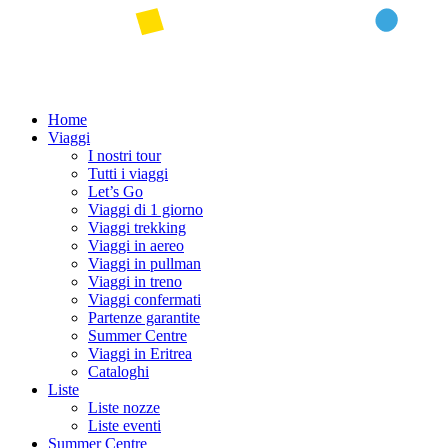
Home
Viaggi
I nostri tour
Tutti i viaggi
Let’s Go
Viaggi di 1 giorno
Viaggi trekking
Viaggi in aereo
Viaggi in pullman
Viaggi in treno
Viaggi confermati
Partenze garantite
Summer Centre
Viaggi in Eritrea
Cataloghi
Liste
Liste nozze
Liste eventi
Summer Centre