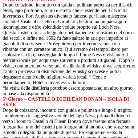
Dopo colazione, incontro con guida e pullman partenza per il Loch
Ness, lago profondo, scuro e stretto che si estende per 37 Km tra
Inverness e Fort Augustus diventato famoso per il suo misterioso
abitante! Visita al castello di Urquhart che domina un paesaggio
meraviglioso e offre splendide vedute proprio sul Loch Ness.
Questo castello fu saccheggiato ripetutamente e ricostruito nel corso
dei secoli, e infine nel 1692 fu fatto saltare in aria per impedire ai
giacobiti di servirsene. Proseguiremo per Inverness, una città
vibrante con un carattere unico. Qui avremo del tempo libero per
esplorare la città, passeggiando lungo il fiume Ness o visitando il
mercato locale per acquistare souvenir e prodotti artigianali. Dopo la
visita, continueremo verso una distilleria di whisky, dove scopriremo
l’antico processo di distillazione del whisky scozzese e potrai
degustare alcune delle migliori varietà locali.* Cena e
pernottamento: Hotel a Inverness o dintorni.
*la visita della distilleria potrebbe essere spostata ad un altro giorno
in base alla disponibilità
5° Giorno – CASTELLO DI EILEAN DONAN – ISOLA DI
SKYE
Dopo la colazione, incontro con guida e pullman e lungo il tragitto,
ammireremo le suggestive vedute del lago Ness, prima di dirigerci
verso l’iconico Castello di Eilean Donan dove faremo una fermata
fotografica, uno dei castelli più fotografati al mondo, che sorge su un
isolotto collegato da un ponte di pietra. Proseguiremo verso la
maestosa Isola di Skye, famosa per i suoi paesaggi mozzafiato e la