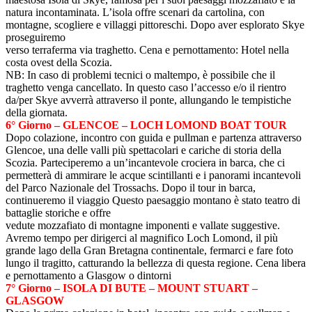
natura incontaminata. L’isola offre scenari da cartolina, con
montagne, scogliere e villaggi pittoreschi. Dopo aver esplorato Skye
proseguiremo
verso terraferma via traghetto. Cena e pernottamento: Hotel nella
costa ovest della Scozia.
NB: In caso di problemi tecnici o maltempo, è possibile che il
traghetto venga cancellato. In questo caso l’accesso e/o il rientro
da/per Skye avverrà attraverso il ponte, allungando le tempistiche
della giornata.
6° Giorno – GLENCOE – LOCH LOMOND BOAT TOUR
Dopo colazione, incontro con guida e pullman e partenza attraverso
Glencoe, una delle valli più spettacolari e cariche di storia della
Scozia. Parteciperemo a un’incantevole crociera in barca, che ci
permetterà di ammirare le acque scintillanti e i panorami incantevoli
del Parco Nazionale del Trossachs. Dopo il tour in barca,
continueremo il viaggio Questo paesaggio montano è stato teatro di
battaglie storiche e offre
vedute mozzafiato di montagne imponenti e vallate suggestive.
Avremo tempo per dirigerci al magnifico Loch Lomond, il più
grande lago della Gran Bretagna continentale, fermarci e fare foto
lungo il tragitto, catturando la bellezza di questa regione. Cena libera
e pernottamento a Glasgow o dintorni
7° Giorno – ISOLA DI BUTE – MOUNT STUART –
GLASGOW