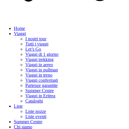
Home
Viaggi
I nostri tour
Tutti i viaggi
Let’s Go
Viaggi di 1 giorno
Viaggi trekking
Viaggi in aereo
Viaggi in pullman
Viaggi in treno
Viaggi confermati
Partenze garantite
Summer Centre
Viaggi in Eritrea
Cataloghi
Liste
Liste nozze
Liste eventi
Summer Centre
Chi siamo