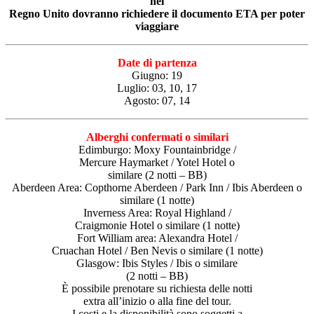
nel
Regno Unito dovranno richiedere il
documento ETA per poter
viaggiare
Date di partenza
Giugno: 19
Luglio: 03, 10, 17
Agosto: 07, 14
Alberghi confermati o similari
Edimburgo: Moxy Fountainbridge /
Mercure Haymarket / Yotel Hotel o
similare (2 notti – BB)
Aberdeen Area: Copthorne Aberdeen / Park Inn / Ibis Aberdeen o
similare (1 notte)
Inverness Area: Royal Highland /
Craigmonie Hotel o similare (1 notte)
Fort William area: Alexandra Hotel /
Cruachan Hotel / Ben Nevis o similare (1 notte)
Glasgow: Ibis Styles / Ibis o similare
(2 notti – BB)
È possibile prenotare su richiesta delle notti
extra all’inizio o alla fine del tour.
I costi e la disponibilità sono soggetti a