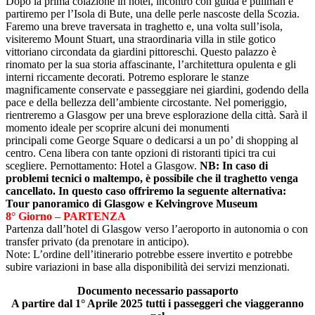
Dopo la prima colazione in hotel, incontro con guida e pullman e
partiremo per l’Isola di Bute, una delle perle nascoste della Scozia.
Faremo una breve traversata in traghetto e, una volta sull’isola,
visiteremo Mount Stuart, una straordinaria villa in stile gotico
vittoriano circondata da giardini pittoreschi. Questo palazzo è
rinomato per la sua storia affascinante, l’architettura opulenta e gli
interni riccamente decorati. Potremo esplorare le stanze
magnificamente conservate e passeggiare nei giardini, godendo della
pace e della bellezza dell’ambiente circostante. Nel pomeriggio,
rientreremo a Glasgow per una breve esplorazione della città. Sarà il
momento ideale per scoprire alcuni dei monumenti
principali come George Square o dedicarsi a un po’ di shopping al
centro. Cena libera con tante opzioni di ristoranti tipici tra cui
scegliere. Pernottamento: Hotel a Glasgow.
NB: In caso di
problemi tecnici o maltempo, è possibile che il traghetto venga
cancellato. In questo caso offriremo la seguente alternativa:
Tour panoramico di Glasgow e Kelvingrove Museum
8° Giorno – PARTENZA
Partenza dall’hotel di Glasgow verso l’aeroporto in autonomia o con
transfer privato (da prenotare in anticipo).
Note: L’ordine dell’itinerario potrebbe essere invertito e potrebbe
subire variazioni in base alla disponibilità dei servizi menzionati.
Documento necessario passaporto
A partire dal 1° Aprile 2025 tutti
i passeggeri che viaggeranno