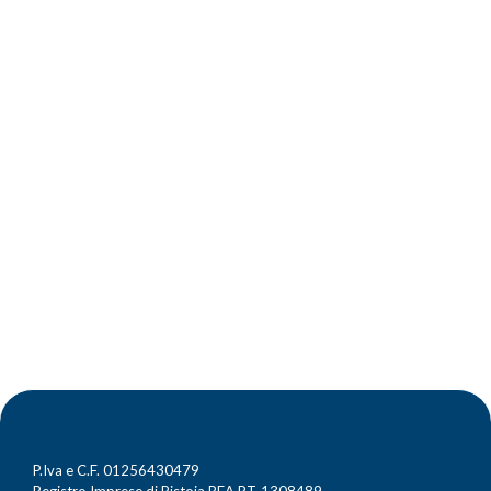
P.Iva e C.F. 01256430479