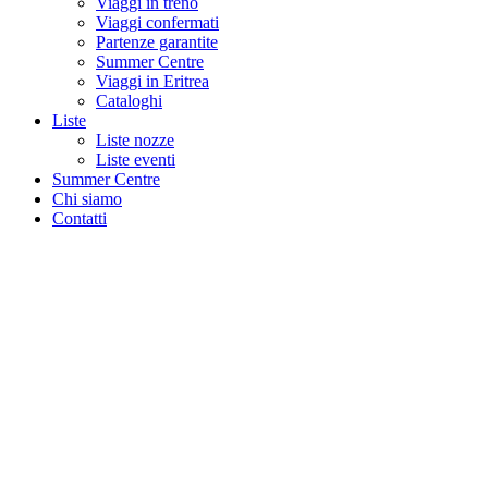
Viaggi in treno
Viaggi confermati
Partenze garantite
Summer Centre
Viaggi in Eritrea
Cataloghi
Liste
Liste nozze
Liste eventi
Summer Centre
Chi siamo
Contatti