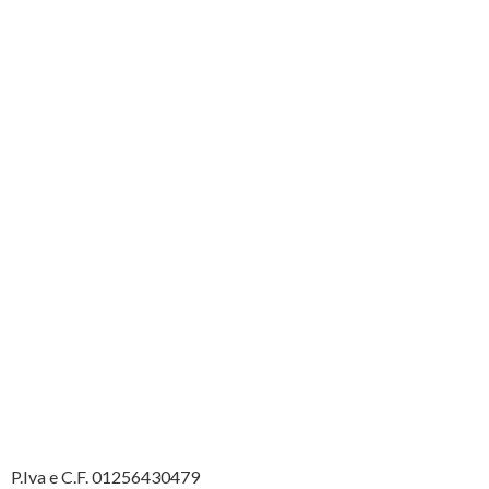
P.Iva e C.F. 01256430479