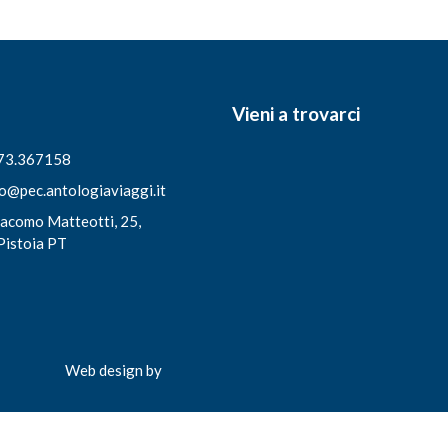
Vieni a trovarci
73.367158
fo@pec.antologiaviaggi.it
iacomo Matteotti, 25,
Pistoia PT
Web design by