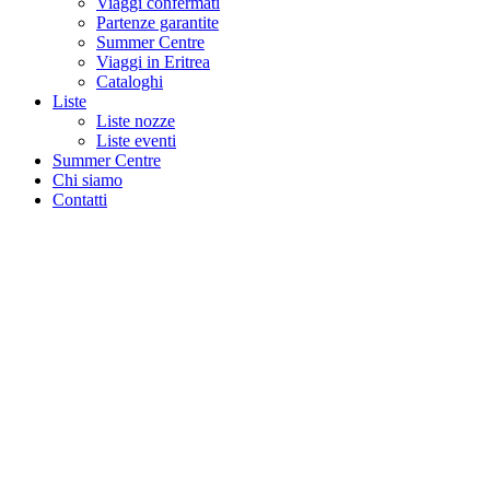
Viaggi confermati
Partenze garantite
Summer Centre
Viaggi in Eritrea
Cataloghi
Liste
Liste nozze
Liste eventi
Summer Centre
Chi siamo
Contatti