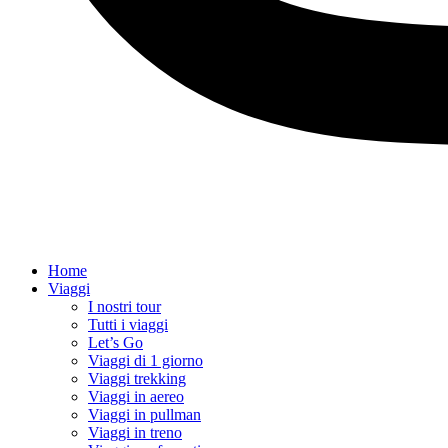
Home
Viaggi
I nostri tour
Tutti i viaggi
Let’s Go
Viaggi di 1 giorno
Viaggi trekking
Viaggi in aereo
Viaggi in pullman
Viaggi in treno