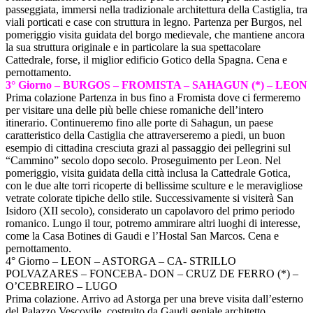
passeggiata, immersi nella tradizionale architettura della Castiglia, tra
viali porticati e case con struttura in legno. Partenza per Burgos, nel
pomeriggio visita guidata del borgo medievale, che mantiene ancora
la sua struttura originale e in particolare la sua spettacolare
Cattedrale, forse, il miglior edificio Gotico della Spagna. Cena e
pernottamento.
3° Giorno – BURGOS – FROMISTA –
SAHAGUN (*) – LEON
Prima colazione Partenza in bus fino a Fromista dove ci fermeremo
per visitare una delle più belle chiese romaniche dell’intero
itinerario. Continueremo fino alle porte di Sahagun, un paese
caratteristico della Castiglia che attraverseremo a piedi, un buon
esempio di cittadina cresciuta grazi al passaggio dei pellegrini sul
“Cammino” secolo dopo secolo. Proseguimento per Leon. Nel
pomeriggio, visita guidata della città inclusa la Cattedrale Gotica,
con le due alte torri ricoperte di bellissime sculture e le meravigliose
vetrate colorate tipiche dello stile. Successivamente si visiterà San
Isidoro (XII secolo), considerato un capolavoro del primo periodo
romanico. Lungo il tour, potremo ammirare altri luoghi di interesse,
come la Casa Botines di Gaudi e l’Hostal San Marcos. Cena e
pernottamento.
4° Giorno – LEON – ASTORGA – CA- STRILLO
POLVAZARES – FONCEBA- DON – CRUZ DE FERRO (*) –
O’CEBREIRO – LUGO
Prima colazione. Arrivo ad Astorga per una breve visita dall’esterno
del Palazzo Vescovile, costruito da Gaudi geniale architetto