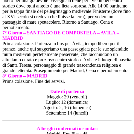
libero per una gradevole passeggiata delle per i vicoli del centro
storico dove ogni angolo è una lieta sorpresa. Alle 14:00 partiremo
per la tappa finale del pellegrinaggio medievale Finisterre (dove fino
al XVI secolo si credeva che finisse la terra), per vedere un
paesaggio di mare spettacolare. Ritorno a Santiago. Cena e
pernottamento.
7° Giorno – SANTIAGO DE
COMPOSTELA – AVILA –
MADRID
Prima colazione. Partenza in bus per Ávila, tempo libero per il
pranzo, anche qui suggeriamo una passeggiata per le sue splendide
mura medievali perfettamente preservate, che racchiudono un
altrettanto curato e prezioso centro storico. Ávila è il luogo di nascita
di Santa Teresa, personaggio di grande trascendenza religiosa e
grande letterata. Proseguimento per Madrid, Cena e pernottamento.
8° Giorno – MADRID
Prima colazione. Fine dei servizi.
Date di partenza
Maggio: 29 (venerdì)
Luglio: 12 (domenica)
Agosto: 2, 16 (domenica)
Settembre: 14 (lunedì)
Alberghi confermati o similari
Madrid: Exe Plaza 4*