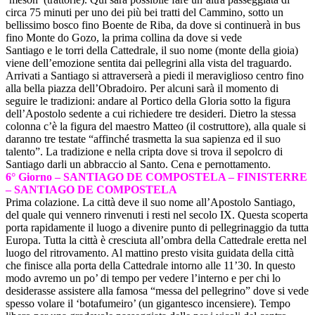
circa 75 minuti per uno dei più bei tratti del Cammino, sotto un
bellissimo bosco fino Boente de Riba, da dove si continuerà in bus
fino Monte do Gozo, la prima collina da dove si vede
Santiago e le torri della Cattedrale, il suo nome (monte della gioia)
viene dell’emozione sentita dai pellegrini alla vista del traguardo.
Arrivati a Santiago si attraverserà a piedi il meraviglioso centro fino
alla bella piazza dell’Obradoiro. Per alcuni sarà il momento di
seguire le tradizioni: andare al Portico della Gloria sotto la figura
dell’Apostolo sedente a cui richiedere tre desideri. Dietro la stessa
colonna c’è la figura del maestro Matteo (il costruttore), alla quale si
daranno tre testate “affinché trasmetta la sua sapienza ed il suo
talento”. La tradizione e nella cripta dove si trova il sepolcro di
Santiago darli un abbraccio al Santo. Cena e pernottamento.
6° Giorno – SANTIAGO DE COMPOSTELA – FINISTERRE
– SANTIAGO DE COMPOSTELA
Prima colazione. La città deve il suo nome all’Apostolo Santiago,
del quale qui vennero rinvenuti i resti nel secolo IX. Questa scoperta
porta rapidamente il luogo a divenire punto di pellegrinaggio da tutta
Europa. Tutta la città è cresciuta all’ombra della Cattedrale eretta nel
luogo del ritrovamento. Al mattino presto visita guidata della città
che finisce alla porta della Cattedrale intorno alle 11’30. In questo
modo avremo un po’ di tempo per vedere l’interno e per chi lo
desiderasse assistere alla famosa “messa del pellegrino” dove si vede
spesso volare il ‘botafumeiro’ (un gigantesco incensiere). Tempo