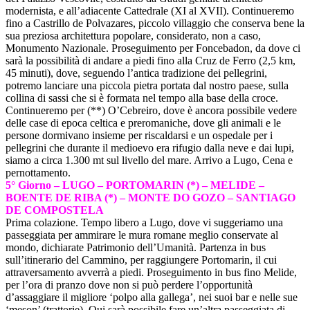
modernista, e all’adiacente Cattedrale (XI al XVII). Continueremo
fino a Castrillo de Polvazares, piccolo villaggio che conserva bene la
sua preziosa architettura popolare, considerato, non a caso,
Monumento Nazionale. Proseguimento per Foncebadon, da dove ci
sarà la possibilità di andare a piedi fino alla Cruz de Ferro (2,5 km,
45 minuti), dove, seguendo l’antica tradizione dei pellegrini,
potremo lanciare una piccola pietra portata dal nostro paese, sulla
collina di sassi che si è formata nel tempo alla base della croce.
Continueremo per (**) O’Cebreiro, dove è ancora possibile vedere
delle case di epoca celtica e preromaniche, dove gli animali e le
persone dormivano insieme per riscaldarsi e un ospedale per i
pellegrini che durante il medioevo era rifugio dalla neve e dai lupi,
siamo a circa 1.300 mt sul livello del mare. Arrivo a Lugo, Cena e
pernottamento.
5° Giorno – LUGO – PORTOMARIN
(*) – MELIDE –
BOENTE DE RIBA
(*) – MONTE DO GOZO – SANTIAGO
DE COMPOSTELA
Prima colazione. Tempo libero a Lugo, dove vi suggeriamo una
passeggiata per ammirare le mura romane meglio conservate al
mondo, dichiarate Patrimonio dell’Umanità. Partenza in bus
sull’itinerario del Cammino, per raggiungere Portomarin, il cui
attraversamento avverrà a piedi. Proseguimento in bus fino Melide,
per l’ora di pranzo dove non si può perdere l’opportunità
d’assaggiare il migliore ‘polpo alla gallega’, nei suoi bar e nelle sue
‘meson’ (trattorie). Qui sarà possibile fare un’altra passeggiata di