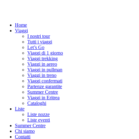
Home
Viaggi
I nostri tour
Tutti i viaggi
Let’s Go
Viaggi di 1 giorno
Viaggi trekking
Viaggi in aereo
Viaggi in pullman
Viaggi in treno
Viaggi confermati
Partenze garantite
Summer Centre
Viaggi in Eritrea
Cataloghi
Liste
Liste nozze
Liste eventi
Summer Centre
Chi siamo
Contatti