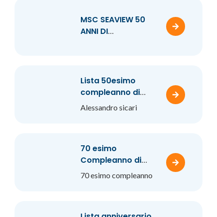
MSC SEAVIEW 50
ANNI DI
MATRIMONIO DI
ANNA E ANGELO
DANTE
Lista 50esimo
compleanno di
Alessandro Sicari
Alessandro sicari
70 esimo
Compleanno di
Roberto Agostini
70 esimo compleanno
Lista anniversario