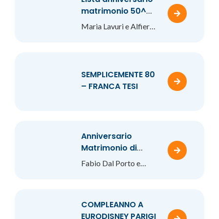
matrimonio 50^
Maria e Alfiero
Maria Lavuri e Alfiero
Conti
SEMPLICEMENTE 80
– FRANCA TESI
Anniversario
Matrimonio di
Fabio e Manuela
Fabio Dal Porto e
Manuela Natali
COMPLEANNO A
EURODISNEY PARIGI