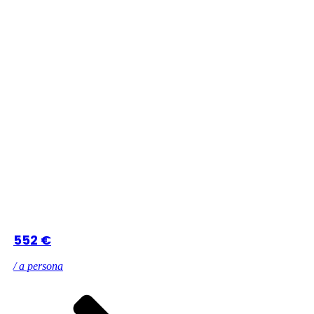
552 €
/ a persona