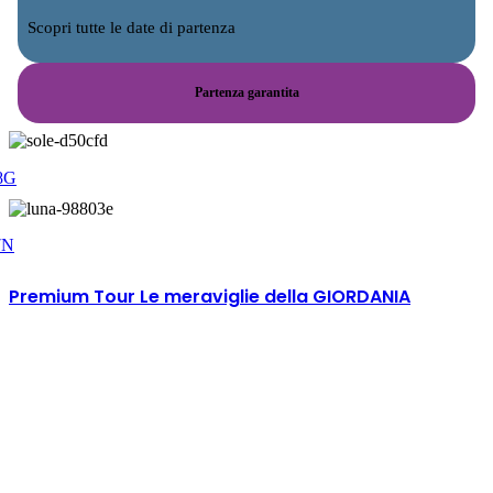
Scopri tutte le date di partenza
Partenza garantita
.
8G
7N
Premium Tour Le meraviglie della GIORDANIA