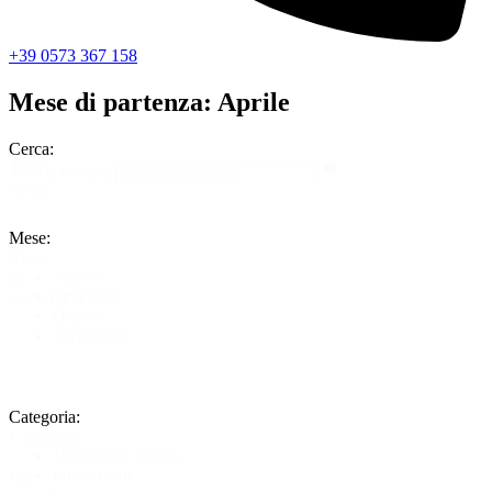
+39 0573 367 158
Mese di partenza: Aprile
Cerca:
Filtro
Search content
cerca
Mese:
Mese
Agosto
di
Settembre
partenza
Ottobre
Novembre
Categoria:
Categoria
Viaggi di 1 giorno
-
I nostri tour
tipi