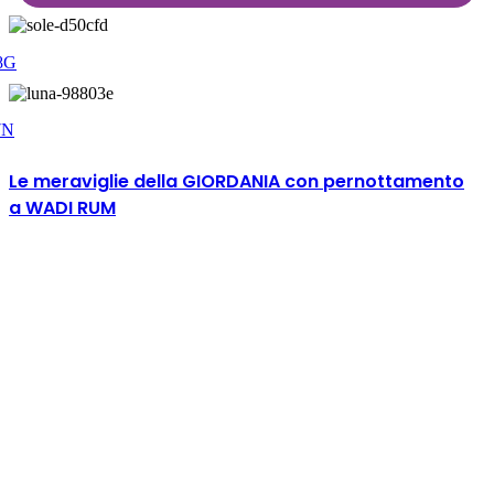
.
8G
7N
Le meraviglie della GIORDANIA con pernottamento
a WADI RUM