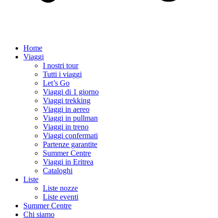
Home
Viaggi
I nostri tour
Tutti i viaggi
Let’s Go
Viaggi di 1 giorno
Viaggi trekking
Viaggi in aereo
Viaggi in pullman
Viaggi in treno
Viaggi confermati
Partenze garantite
Summer Centre
Viaggi in Eritrea
Cataloghi
Liste
Liste nozze
Liste eventi
Summer Centre
Chi siamo