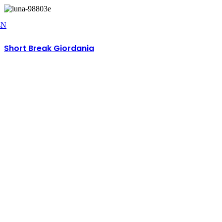
4N
Short Break Giordania