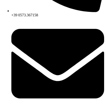
+39 0573.367158