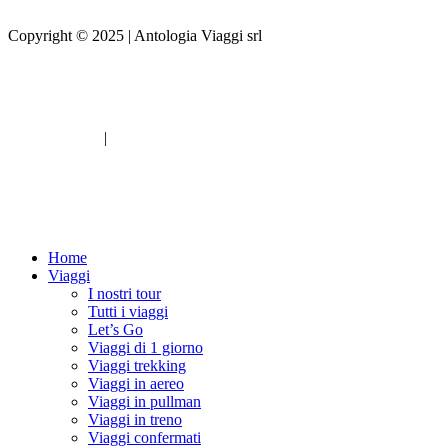
Copyright © 2025 | Antologia Viaggi srl
Web design by
Privacy Policy
|
Cookie Policy
Web design by
Home
Viaggi
I nostri tour
Tutti i viaggi
Let’s Go
Viaggi di 1 giorno
Viaggi trekking
Viaggi in aereo
Viaggi in pullman
Viaggi in treno
Viaggi confermati