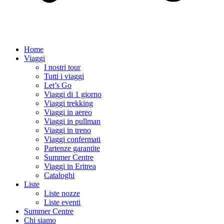
Home
Viaggi
I nostri tour
Tutti i viaggi
Let’s Go
Viaggi di 1 giorno
Viaggi trekking
Viaggi in aereo
Viaggi in pullman
Viaggi in treno
Viaggi confermati
Partenze garantite
Summer Centre
Viaggi in Eritrea
Cataloghi
Liste
Liste nozze
Liste eventi
Summer Centre
Chi siamo